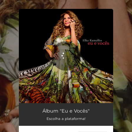
.
You're all set!
Eu e Vocês
04:01
Álbum "Eu e Vocês"
Escolha a plataforma!