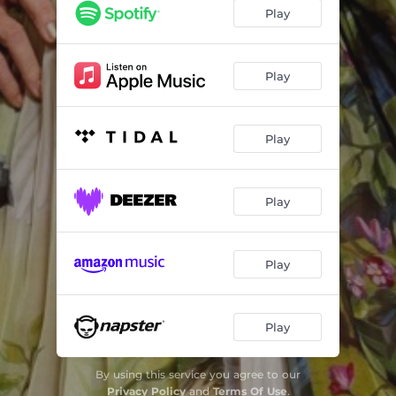
Play
Play
Play
Play
Play
Play
By using this service you agree to our
Privacy Policy
and
Terms Of Use
.