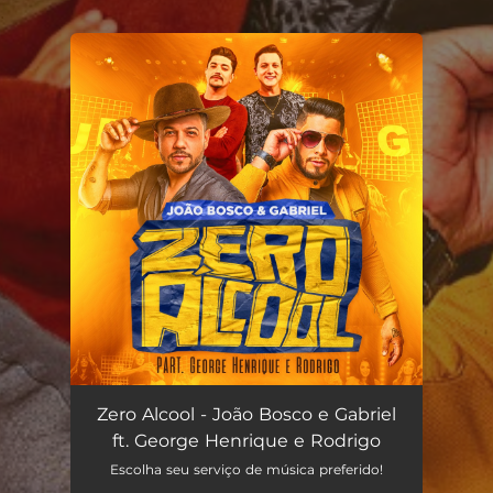
.
You're all set!
Zero Álcool (feat. George Henrique & Rodrigo)
02:57
Zero Alcool - João Bosco e Gabriel
ft. George Henrique e Rodrigo
Escolha seu serviço de música preferido!